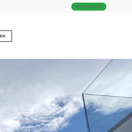
6979 448 700
ΝΙΑ