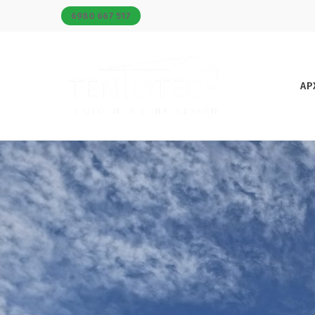
6980 667 517
ΑΡ