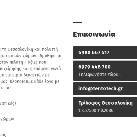
Επικοινωνία
α τη Θεσσαλονίκη και πολυετή
6980 667 517
εξωτερικών χώρων. Ιδρύθηκε με
στον πελάτη – αξίες που
6979 448 700
πιχείρησης και η επόμενη γενιά
Τηλεφωνήστε τώρα...
μη εμπειρία δεκαετιών με
 μας, υλοποιούμε κάθε έργο με
τε σε:
info@tentotech.gr
Τρίλοφος Θεσσαλονίκη
ματικές)
τ.κ.57500 τ.θ.2086
ν χώρων
σας