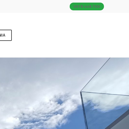
6979 448 700
ΝΙΑ