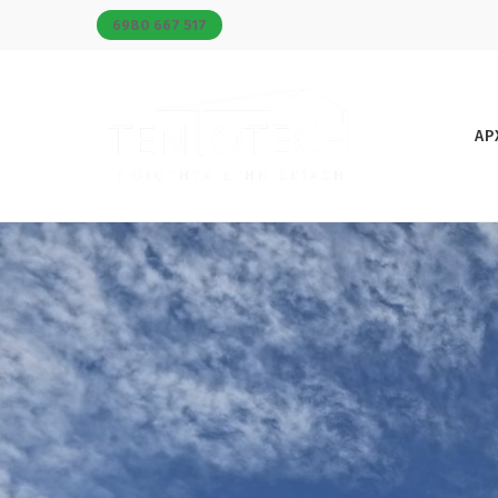
6980 667 517
ΑΡ