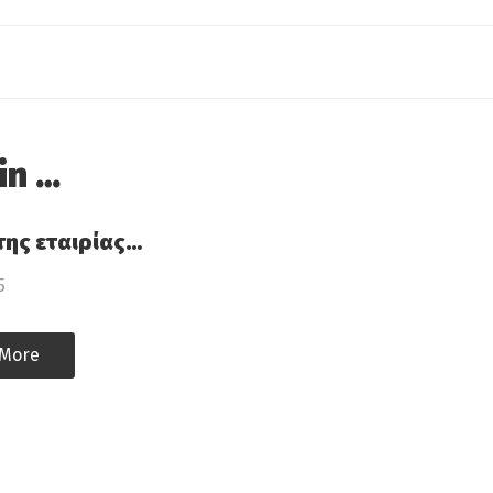
in …
της εταιρίας…
5
 More