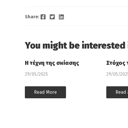
Facebook
Twitter
LinkedIn
Share:
You might be interested 
Η τέχνη της σκίασης
Στόχος 
29/05/2025
29/05/202
Read More
Read