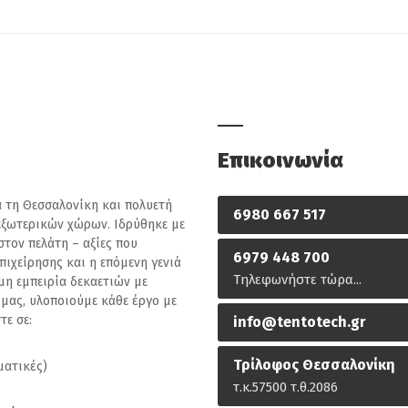
Επικοινωνία
α τη Θεσσαλονίκη και πολυετή
6980 667 517
εξωτερικών χώρων. Ιδρύθηκε με
στον πελάτη – αξίες που
6979 448 700
πιχείρησης και η επόμενη γενιά
Τηλεφωνήστε τώρα...
μη εμπειρία δεκαετιών με
 μας, υλοποιούμε κάθε έργο με
τε σε:
info@tentotech.gr
Τρίλοφος Θεσσαλονίκη
ματικές)
τ.κ.57500 τ.θ.2086